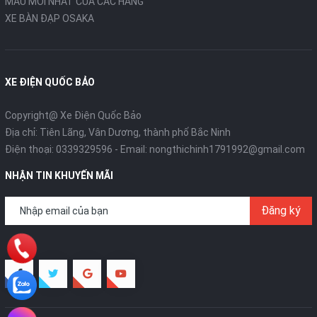
MẪU MỚI NHẤT CỦA CÁC HÃNG
XE BÀN ĐẠP OSAKA
XE ĐIỆN QUỐC BẢO
Copyright@ Xe Điện Quốc Bảo
Địa chỉ: Tiên Lãng, Vân Dương, thành phố Bắc Ninh
Điện thoại:
0339329596
- Email:
nongthichinh1791992@gmail.com
NHẬN TIN KHUYẾN MÃI
Đăng ký