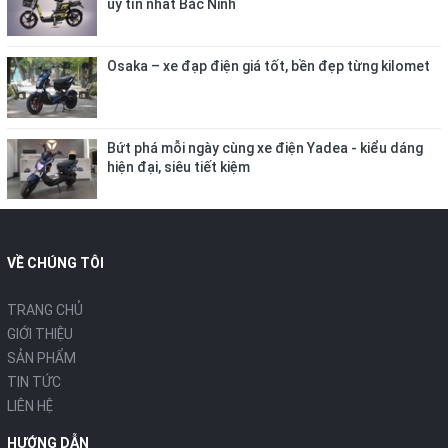
uy tín nhất Bắc Ninh
Osaka – xe đạp điện giá tốt, bền đẹp từng kilomet
Bứt phá mỗi ngày cùng xe điện Yadea - kiểu dáng
hiện đại, siêu tiết kiệm
VỀ CHÚNG TÔI
TRANG CHỦ
GIỚI THIỆU
SẢN PHẨM
TIN TỨC
LIÊN HỆ
HƯỚNG DẪN