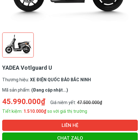
YADEA Votlguard U
Thương hiệu:
XE ĐIỆN QUỐC BẢO BẮC NINH
Mã sản phẩm:
(Đang cập nhật...)
45.990.000₫
Giá niêm yết:
47.500.000₫
Tiết kiệm:
1.510.000₫
so với giá thị trường
LIÊN HỆ
CHAT ZALO