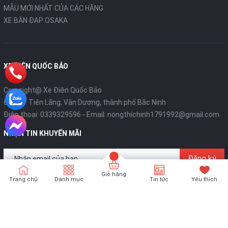
MẪU MỚI NHẤT CỦA CÁC HÃNG
XE BÀN ĐẠP OSAKA
XE ĐIỆN QUỐC BẢO
Copyright@ Xe Điện Quốc Bảo
Địa chỉ: Tiên Lãng, Vân Dương, thành phố Bắc Ninh
Điện thoại:
0339329596
- Email:
nongthichinh1791992@gmail.com
NHẬN TIN KHUYẾN MÃI
Đăng ký
Giỏ hàng
Trang chủ
Danh mục
Tin tức
Yêu thích