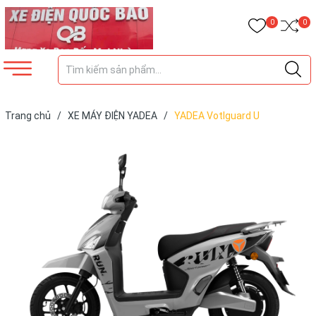
0
0
Trang chủ
/
XE MÁY ĐIỆN YADEA
/
YADEA Votlguard U