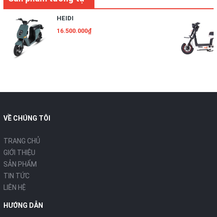
HEIDI
16.500.000₫
VỀ CHÚNG TÔI
TRANG CHỦ
GIỚI THIỆU
SẢN PHẨM
TIN TỨC
LIÊN HỆ
HƯỚNG DẪN