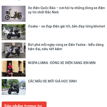
Xe điện Quốc Bảo – nơi hội tụ những dòng xe điện
uy tín nhất Bắc Ninh
Osaka – xe đạp điện giá tốt, bền đẹp từng kilomet
Bứt phá mỗi ngày cùng xe điện Yadea - kiểu dáng
hiện đại, siêu tiết kiệm
NISPA LUMIA -DÒNG XE ĐIỆN SANG XỊN MỊN
CÁC MẪU XE MỚI GIÁ HỌC SINH
Sản phẩm tương tự