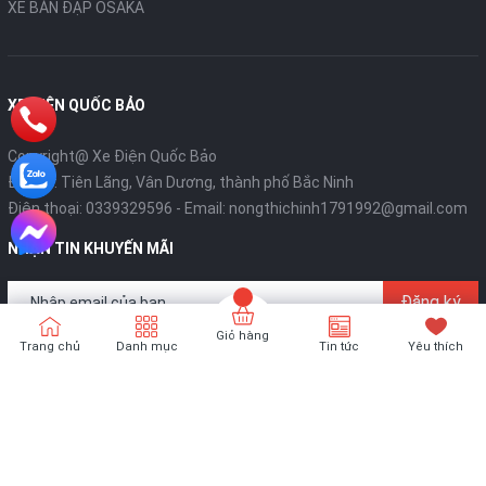
XE BÀN ĐẠP OSAKA
XE ĐIỆN QUỐC BẢO
Copyright@ Xe Điện Quốc Bảo
Địa chỉ: Tiên Lãng, Vân Dương, thành phố Bắc Ninh
Điện thoại:
0339329596
- Email:
nongthichinh1791992@gmail.com
NHẬN TIN KHUYẾN MÃI
Đăng ký
Giỏ hàng
Trang chủ
Danh mục
Tin tức
Yêu thích
Bản quyền thuộc về
XE ĐIỆN QUỐC BẢO
Cung cấp bởi
Sapo