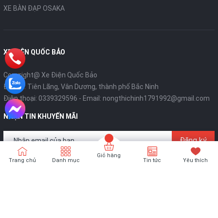
XE BÀN ĐẠP OSAKA
XE ĐIỆN QUỐC BẢO
Copyright@ Xe Điện Quốc Bảo
Địa chỉ: Tiên Lãng, Vân Dương, thành phố Bắc Ninh
Điện thoại:
0339329596
- Email:
nongthichinh1791992@gmail.com
NHẬN TIN KHUYẾN MÃI
Đăng ký
Giỏ hàng
Trang chủ
Danh mục
Tin tức
Yêu thích