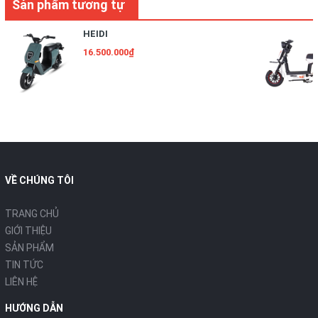
Sản phẩm tương tự
HEIDI
16.500.000₫
VỀ CHÚNG TÔI
TRANG CHỦ
GIỚI THIỆU
SẢN PHẨM
TIN TỨC
LIÊN HỆ
HƯỚNG DẪN