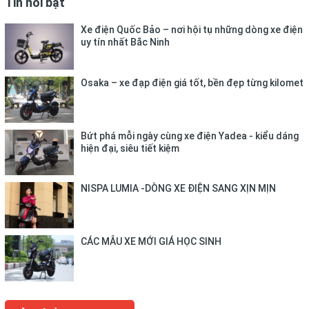
Tin nổi bật
Xe điện Quốc Bảo – nơi hội tụ những dòng xe điện
uy tín nhất Bắc Ninh
Osaka – xe đạp điện giá tốt, bền đẹp từng kilomet
Bứt phá mỗi ngày cùng xe điện Yadea - kiểu dáng
hiện đại, siêu tiết kiệm
NISPA LUMIA -DÒNG XE ĐIỆN SANG XỊN MỊN
CÁC MẪU XE MỚI GIÁ HỌC SINH